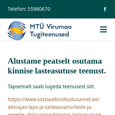
Skip
Telefon:
55980670
to
content
Tog
Nav
Avaleht
Alustame peatselt osutama
Ühingust
kinnise lasteasutuse teenust.
Meie inimesed
Täpsemalt saab lugeda teenusest siit:
Teenused
https://www.
sotsiaalkindlustusamet.ee/
abivajav-laps-ja-taiskasvanu/
laste-ja-
Uudised
perede-abistamine/
kinnise-lasteasutuse-