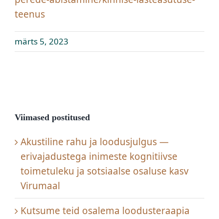
teenus
Kontakt
märts 5, 2023
OÜ Virumaa Tugiteenused
Viimased postitused
Akustiline rahu ja loodusjulgus —
erivajadustega inimeste kognitiivse
toimetuleku ja sotsiaalse osaluse kasv
Virumaal
Kutsume teid osalema loodusteraapia