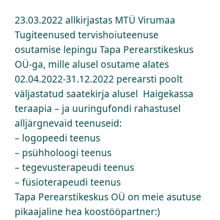
23.03.2022 allkirjastas MTÜ Virumaa
Kontakt
Tugiteenused tervishoiuteenuse
osutamise lepingu Tapa Perearstikeskus
OÜ Virumaa Tugiteenused
OÜ-ga, mille alusel osutame alates
02.04.2022-31.12.2022 perearsti poolt
väljastatud saatekirja alusel Haigekassa
teraapia – ja uuringufondi rahastusel
alljärgnevaid teenuseid:
– logopeedi teenus
– psühholoogi teenus
– tegevusterapeudi teenus
– füsioterapeudi teenus
Tapa Perearstikeskus OÜ on meie asutuse
pikaajaline hea koostööpartner:)