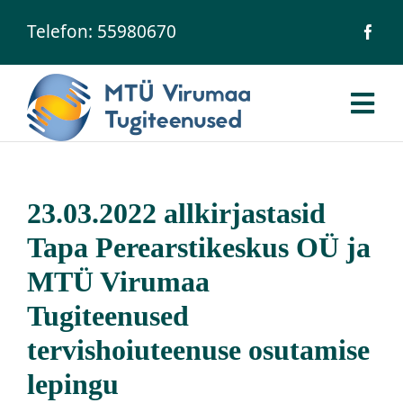
Skip
Telefon:
55980670
to
content
Tog
Nav
Avaleht
23.03.2022 allkirjastasid
Ühingust
Tapa Perearstikeskus OÜ ja
MTÜ Virumaa
Meie inimesed
Tugiteenused
Teenused
tervishoiuteenuse osutamise
lepingu
Uudised