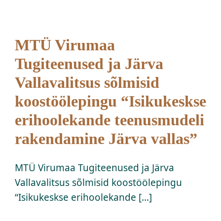
Kontakt
MTÜ Virumaa
Tugiteenused ja Järva
OÜ Virumaa Tugiteenused
Vallavalitsus sõlmisid
koostöölepingu “Isikukeskse
erihoolekande teenusmudeli
rakendamine Järva vallas”
MTÜ Virumaa Tugiteenused ja Järva
Vallavalitsus sõlmisid koostöölepingu
“Isikukeskse erihoolekande [...]