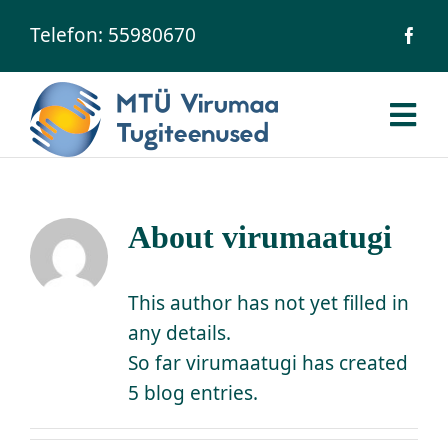
Skip
Telefon:
55980670
to
content
Tog
Nav
Avaleht
About
virumaatugi
Ühingust
This author has not yet filled in
Meie inimesed
any details.
So far virumaatugi has created
Teenused
5 blog entries.
Uudised