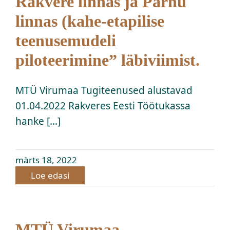
Rakvere linnas ja Pärnu
linnas (kahe-etapilise
teenusemudeli
piloteerimine” läbiviimist.
MTÜ Virumaa Tugiteenused alustavad
01.04.2022 Rakveres Eesti Töötukassa
hanke [...]
märts 18, 2022
Loe edasi
MTÜ Virumaa