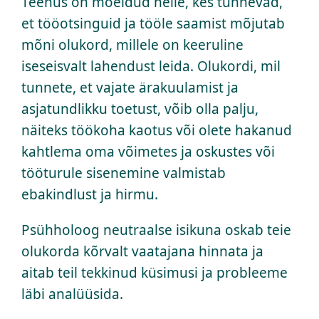
Teenus on mõeldud neile, kes tunnevad,
et tööotsinguid ja tööle saamist mõjutab
mõni olukord, millele on keeruline
iseseisvalt lahendust leida. Olukordi, mil
tunnete, et vajate ärakuulamist ja
asjatundlikku toetust, võib olla palju,
näiteks töökoha kaotus või olete hakanud
kahtlema oma võimetes ja oskustes või
tööturule sisenemine valmistab
ebakindlust ja hirmu.
Psühholoog neutraalse isikuna oskab teie
olukorda kõrvalt vaatajana hinnata ja
aitab teil tekkinud küsimusi ja probleeme
läbi analüüsida.