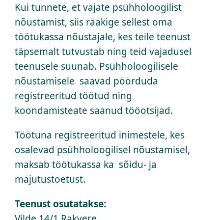
Kui tunnete, et vajate psühholoogilist
nõustamist, siis rääkige sellest oma
töötukassa nõustajale, kes teile teenust
täpsemalt tutvustab ning teid vajadusel
teenusele suunab. Psühholoogilisele
nõustamisele saavad pöörduda
registreeritud töötud ning
koondamisteate saanud tööotsijad.
Töötuna registreeritud inimestele, kes
osalevad psühholoogilisel nõustamisel,
maksab töötukassa ka sõidu- ja
majutustoetust.
Teenust osutatakse:
Vilde 14/1 Rakvere