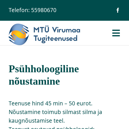
Skip
Telefon:
55980670
to
content
Tog
Nav
Avaleht
Psühholoogiline
Ühingust
nõustamine
Meie inimesed
Teenuse hind 45 min – 50 eurot.
Teenused
Nõustamine toimub silmast silma ja
kaugnõustamise teel.
Uudised