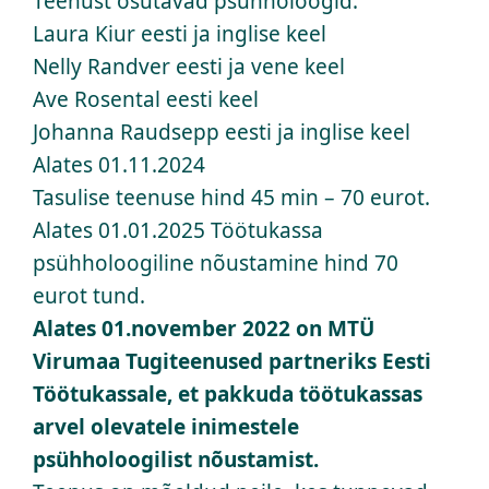
Teenust osutavad psühholoogid:
Laura Kiur eesti ja inglise keel
Nelly Randver eesti ja vene keel
Kontakt
Ave Rosental eesti keel
Johanna Raudsepp eesti ja inglise keel
OÜ Virumaa Tugiteenused
Alates 01.11.2024
Tasulise teenuse hind 45 min – 70 eurot.
Alates 01.01.2025 Töötukassa
psühholoogiline nõustamine hind 70
eurot tund.
Alates 01.november 2022 on MTÜ
Virumaa Tugiteenused partneriks Eesti
Töötukassale, et pakkuda töötukassas
arvel olevatele inimestele
psühholoogilist nõustamist.