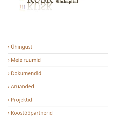
Kontakt
OÜ Virumaa Tugiteenused
Ühingust
Meie ruumid
Dokumendid
Aruanded
Projektid
Koostööpartnerid