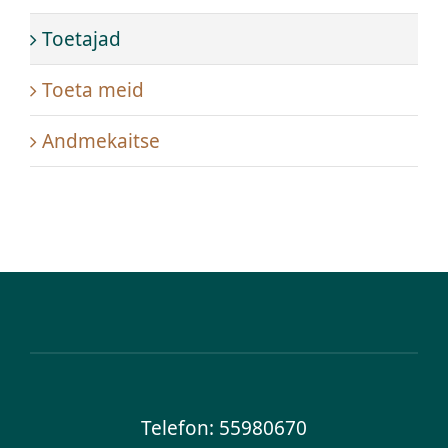
Toetajad
Toeta meid
Andmekaitse
Telefon:
55980670